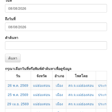
วันที่
ถึงวันที่
คำค้นหา
ค้นหา
กรุณาเลือกวันที่หรือพิมพ์คำค้นหาเพื่อดูข้อมูล
วัน
จังหวัด
อำเภอ
โพสโดย
26 พ.ค. 2569
แม่ฮ่องสอน
เมือง
สถ.จ.แม่ฮ่องสอน
ประกาศคณ
25 พ.ค. 2569
แม่ฮ่องสอน
เมือง
สถ.จ.แม่ฮ่องสอน
ประกาศค
29 เม.ย. 2569
แม่ฮ่องสอน
เมือง
สถ.จ.แม่ฮ่องสอน
ประกาศคณ